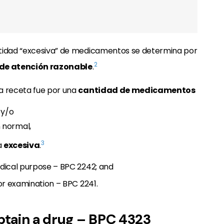
ntidad “excesiva” de medicamentos se determina por
2
de atención razonable
.
a receta fue por una
cantidad de medicamentos
 y/o
 normal,
3
a
excesiva
.
edical purpose – BPC 2242; and
or examination – BPC 2241.
obtain a drug – BPC 4323