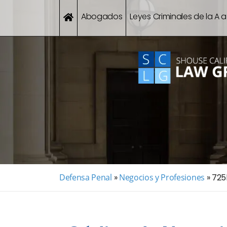
Abogados
Leyes Criminales de la A a
Defensa Penal
»
Negocios y Profesiones
»
725b