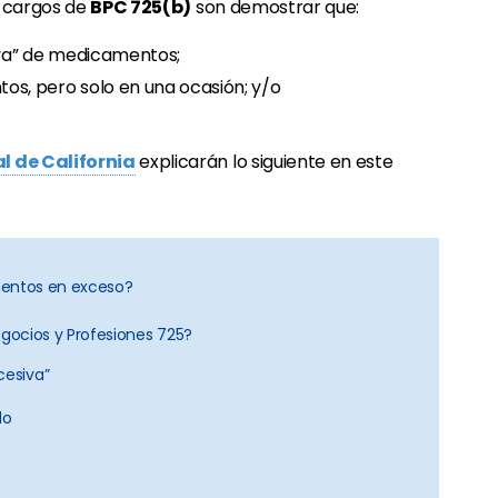
s cargos de
BPC 725(b)
son demostrar que:
iva” de medicamentos;
s, pero solo en una ocasión; y/o
 de California
explicarán lo siguiente en este
mentos en exceso?
egocios y Profesiones 725?
cesiva”
do