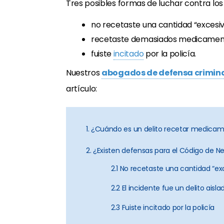
Tres posibles formas de luchar contra lo
no recetaste una cantidad “exces
recetaste demasiados medicamento
fuiste
incitado
por la policía.
Nuestros
abogados de defensa criminal
artículo:
1. ¿Cuándo es un delito recetar medica
2. ¿Existen defensas para el Código de N
2.1 No recetaste una cantidad “ex
2.2 El incidente fue un delito aisla
2.3 Fuiste incitado por la policía