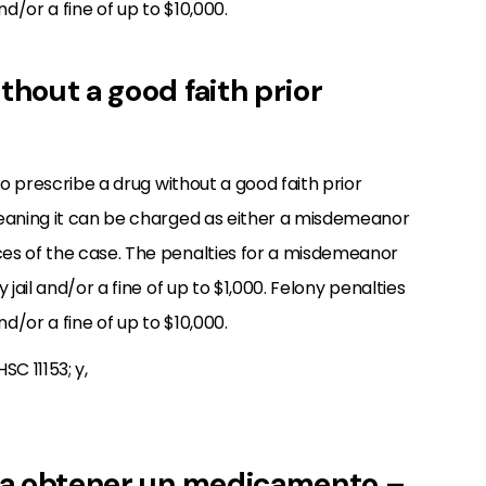
nd/or a fine of up to $10,000.
thout a good faith prior
to prescribe a drug without a good faith prior
aning it can be charged as either a misdemeanor
es of the case. The penalties for a misdemeanor
jail and/or a fine of up to $1,000. Felony penalties
nd/or a fine of up to $10,000.
C 11153; y,
para obtener un medicamento –