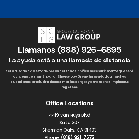
Llamanos
(888) 926-6895
La ayuda está a una llamada de distancia
Ser acusado o arrestado por un delito no significa necesariamente que será
condenado en un tribunal. Shouse Law Group ha ayudado a muchos
ciudadanos a reducir o desestimar los cargos y a mantener limpios sus
registros.
Office Locations
4419 Van Nuys Blvd
Suite 307
Sherman Oaks, CA 91403
Phone:
(818) 921-7575