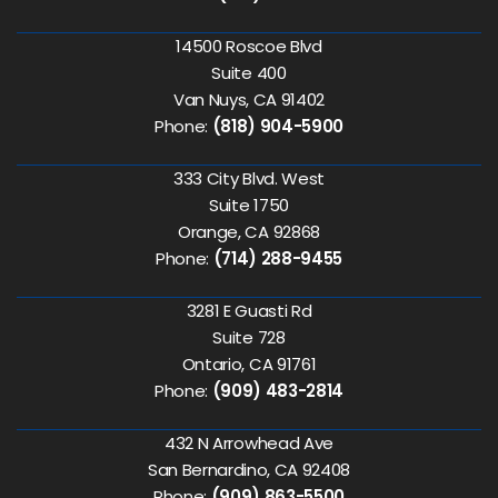
14500 Roscoe Blvd
Suite 400
Van Nuys, CA 91402
Phone:
(818) 904-5900
333 City Blvd. West
Suite 1750
Orange, CA 92868
Phone:
(714) 288-9455
3281 E Guasti Rd
Suite 728
Ontario, CA 91761
Phone:
(909) 483-2814
432 N Arrowhead Ave
San Bernardino, CA 92408
Phone:
(909) 863-5500