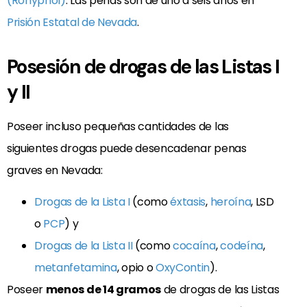
(Rohypnol)
. Las penas son de uno a seis años en
Prisión Estatal de Nevada
.
Posesión de drogas de las Listas I
y II
Poseer incluso pequeñas cantidades de las
siguientes drogas puede desencadenar penas
graves en Nevada:
Drogas de la Lista I
(como
éxtasis
,
heroína
, LSD
o
PCP
) y
Drogas de la Lista II
(como
cocaína
,
codeína
,
metanfetamina
, opio o
OxyContin
).
Poseer
menos de 14 gramos
de drogas de las Listas