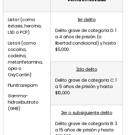
Lista I (como
1er delito
éxtasis, heroína,
Delito grave de categoría D: 1
LSD o PCP)
a 4 años de prisión (o
Lista II (como
libertad condicional) y hasta
cocaína,
$5,000
codeína,
metanfetamina,
opio o
2do delito
OxyContin)
Delito grave de categoría C: 1
Flunitrazepam
a 5 años de prisión y hasta
$10,000
Gamma-
hidroxibutirato
(GHB)
3er o subsiguiente delito
Delito grave de categoría B: 3
a 15 años de prisión y hasta