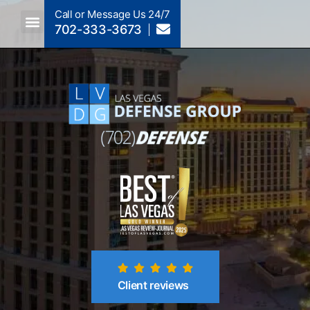
Call or Message Us 24/7
702-333-3673
Criminal Law A To Z
Crimes By NRS Section
Post-Conviction
Client reviews