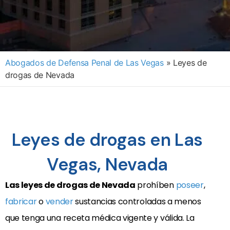
Abogados de Defensa Penal de Las Vegas
»
Leyes de
drogas de Nevada
Leyes de drogas en Las
Vegas, Nevada
Las leyes de drogas de Nevada
prohíben
poseer
,
fabricar
o
vender
sustancias controladas a menos
que tenga una receta médica vigente y válida. La