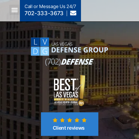
Call or Message Us 24/7
702-333-3673
Criminal Law A To Z
Crimes By NRS Section
Post-Conviction
Client reviews