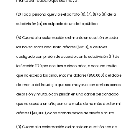
monto del fraude, lo que sea mayor.
(2) Toda persona que viole el párrafo (6), (7), (8) o (9) de la
subdivisión (a) es culpable de un delito público.
(A) Cuando la reclamación o el monto en cuestión exceda
los novecientos cincuenta dólares ($950), el delito es
castigado con prisión de acuerdo con la subdivisión (h) de
la Sección 1170 por dos, tres o cinco años, o con una multa
que no exceda los cincuenta mil dólares ($50,000) o el doble
del monto del fraude, lo que sea mayor, o con ambas penas
de prisión y multa, o con prisión en una cárcel del condado
que no exceda un año, con una multa de no más de diez mil
dólares ($10,000), o con ambas penas de prisión y multa.
(B) Cuando la reclamación o el monto en cuestión sea de