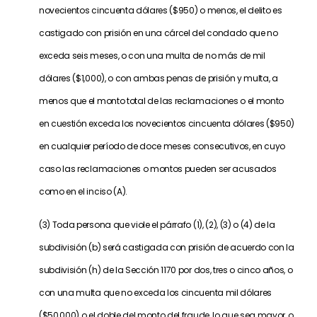
novecientos cincuenta dólares ($950) o menos, el delito es
castigado con prisión en una cárcel del condado que no
exceda seis meses, o con una multa de no más de mil
dólares ($1,000), o con ambas penas de prisión y multa, a
menos que el monto total de las reclamaciones o el monto
en cuestión exceda los novecientos cincuenta dólares ($950)
en cualquier período de doce meses consecutivos, en cuyo
caso las reclamaciones o montos pueden ser acusados
como en el inciso (A).
(3) Toda persona que viole el párrafo (1), (2), (3) o (4) de la
subdivisión (b) será castigada con prisión de acuerdo con la
subdivisión (h) de la Sección 1170 por dos, tres o cinco años, o
con una multa que no exceda los cincuenta mil dólares
($50,000) o el doble del monto del fraude, lo que sea mayor, o