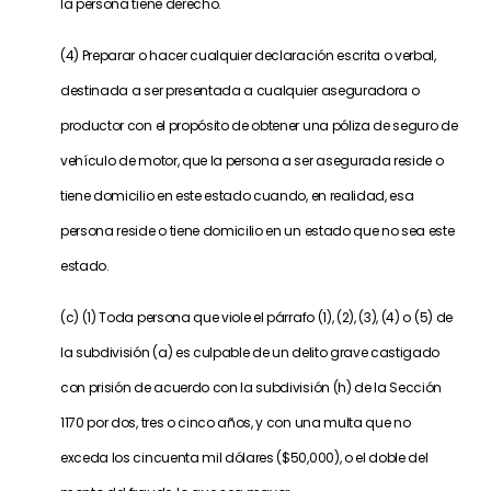
la persona tiene derecho.
(4) Preparar o hacer cualquier declaración escrita o verbal,
destinada a ser presentada a cualquier aseguradora o
productor con el propósito de obtener una póliza de seguro de
vehículo de motor, que la persona a ser asegurada reside o
tiene domicilio en este estado cuando, en realidad, esa
persona reside o tiene domicilio en un estado que no sea este
estado.
(c) (1) Toda persona que viole el párrafo (1), (2), (3), (4) o (5) de
la subdivisión (a) es culpable de un delito grave castigado
con prisión de acuerdo con la subdivisión (h) de la Sección
1170 por dos, tres o cinco años, y con una multa que no
exceda los cincuenta mil dólares ($50,000), o el doble del