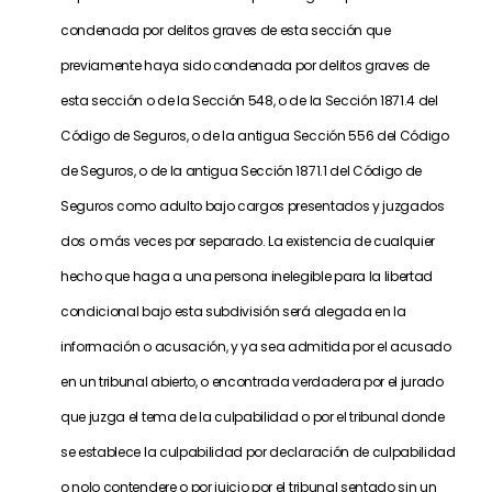
condenada por delitos graves de esta sección que
previamente haya sido condenada por delitos graves de
esta sección o de la Sección 548, o de la Sección 1871.4 del
Código de Seguros, o de la antigua Sección 556 del Código
de Seguros, o de la antigua Sección 1871.1 del Código de
Seguros como adulto bajo cargos presentados y juzgados
dos o más veces por separado. La existencia de cualquier
hecho que haga a una persona inelegible para la libertad
condicional bajo esta subdivisión será alegada en la
información o acusación, y ya sea admitida por el acusado
en un tribunal abierto, o encontrada verdadera por el jurado
que juzga el tema de la culpabilidad o por el tribunal donde
se establece la culpabilidad por declaración de culpabilidad
o nolo contendere o por juicio por el tribunal sentado sin un