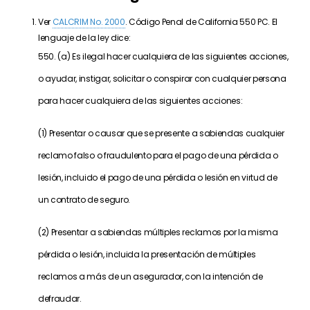
Ver
CALCRIM No. 2000
. Código Penal de California 550 PC. El
lenguaje de la ley dice:
550. (a) Es ilegal hacer cualquiera de las siguientes acciones,
o ayudar, instigar, solicitar o conspirar con cualquier persona
para hacer cualquiera de las siguientes acciones:
(1) Presentar o causar que se presente a sabiendas cualquier
reclamo falso o fraudulento para el pago de una pérdida o
lesión, incluido el pago de una pérdida o lesión en virtud de
un contrato de seguro.
(2) Presentar a sabiendas múltiples reclamos por la misma
pérdida o lesión, incluida la presentación de múltiples
reclamos a más de un asegurador, con la intención de
defraudar.