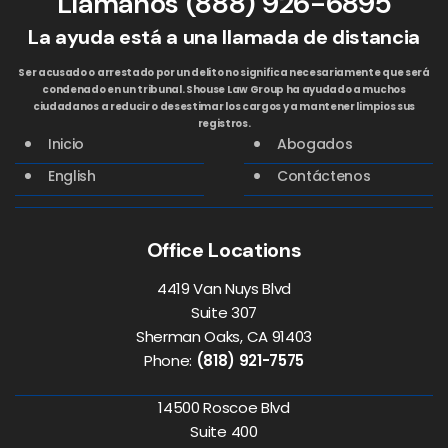
Llamanos
(888) 926-6895
La ayuda está a una llamada de distancia
Ser acusado o arrestado por un delito no significa necesariamente que será
condenado en un tribunal. Shouse Law Group ha ayudado a muchos
ciudadanos a reducir o desestimar los cargos y a mantener limpios sus
registros.
Inicio
Abogados
English
Contáctenos
Office Locations
4419 Van Nuys Blvd
Suite 307
Sherman Oaks, CA 91403
Phone:
(818) 921-7575
14500 Roscoe Blvd
Suite 400