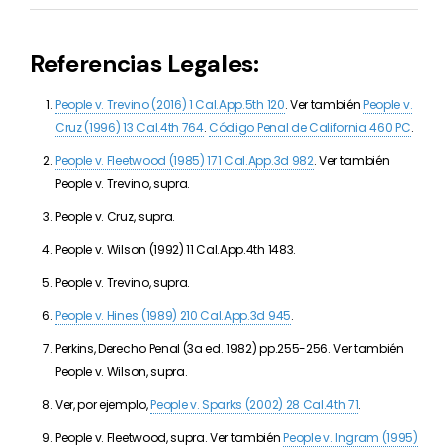
Referencias Legales:
People v. Trevino (2016) 1 Cal.App.5th 120
. Ver también
People v.
Cruz (1996) 13 Cal.4th 764
.
Código Penal de California 460 PC
.
People v. Fleetwood (1985) 171 Cal.App.3d 982
. Ver también
People v. Trevino, supra.
People v. Cruz, supra.
People v. Wilson (1992) 11 Cal.App.4th 1483.
People v. Trevino, supra.
People v. Hines (1989) 210 Cal.App.3d 945
.
Perkins, Derecho Penal (3a ed. 1982) pp.255-256. Ver también
People v. Wilson, supra.
Ver, por ejemplo,
People v. Sparks (2002) 28 Cal.4th 71
.
People v. Fleetwood, supra. Ver también
People v. Ingram (1995)