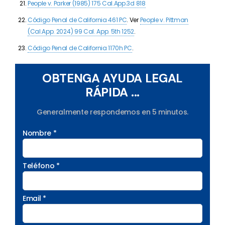
People v. Parker (1985) 175 Cal.App.3d 818
Código Penal de California 461 PC
. Ver
People v. Pittman
(Cal.App. 2024)
99 Cal. App. 5th 1252
.
Código Penal de California 1170h PC
.
OBTENGA AYUDA LEGAL
RÁPIDA ...
Generalmente respondemos en 5 minutos.
Nombre *
Teléfono *
Email *