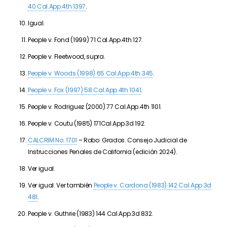
40 Cal.App.4th 1397
.
Igual.
People v. Fond (1999) 71 Cal.App.4th 127.
People v. Fleetwood, supra.
People v. Woods (1998) 65 Cal.App.4th 345
.
People v. Fox (1997) 58 Cal.App.4th 1041
.
People v. Rodriguez (2000) 77 Cal.App.4th 1101.
People v. Coutu (1985) 171Cal.App.3d 192.
CALCRIM No. 1701
– Robo: Grados. Consejo Judicial de
Instrucciones Penales de California (edición 2024).
Ver igual.
Ver igual. Ver también
People v. Cardona (1983) 142 Cal.App.3d
481
.
People v. Guthrie (1983) 144 Cal.App.3d 832.