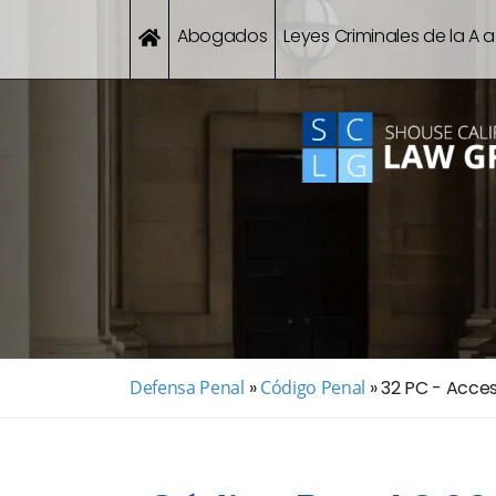
Abogados
Leyes Criminales de la A a
Defensa Penal
»
Código Penal
»
32 PC - Acces