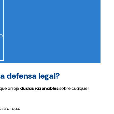
o
a defensa legal?
que arroje
dudas razonables
sobre cualquier
strar que: