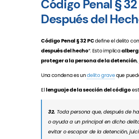
Código Penal § 3
Después del Hecho
Código Penal § 32
PC
define el delito 
después del hecho
“. Esto implica
alberg
proteger a la persona de la detención
Una condena es un
delito grave
que puede
El
lenguaje de la sección del código
est
32.
Toda persona que, después de hab
o ayuda a un principal en dicho delit
evitar o escapar de la detención, jui