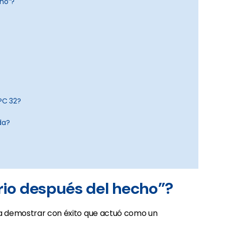
cho”?
 PC 32?
da?
rio después del hecho”?
ra demostrar con éxito que actuó como un