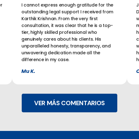
r
I cannot express enough gratitude for the
J
outstanding legal support I received from
D
Karthik Krishnan. From the very first
w
consultation, it was clear that he is a top-
m
tier, highly skilled professional who
h
genuinely cares about his clients. His
c
unparalleled honesty, transparency, and
w
unwavering dedication made all the
h
difference in my case.
h
Mu K.
C
VER MÁS COMENTARIOS