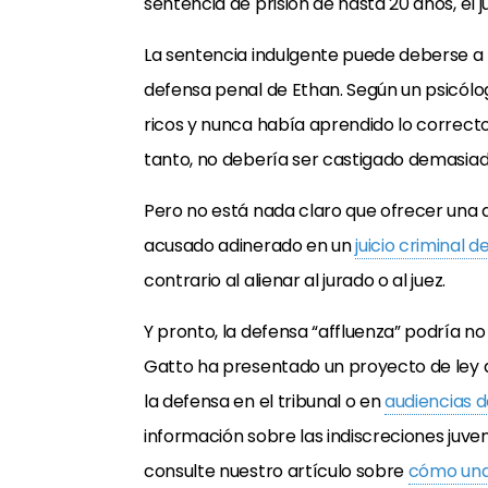
sentencia de prisión de hasta 20 años, el ju
La sentencia indulgente puede deberse a 
defensa penal de Ethan. Según un psicólo
ricos y nunca había aprendido lo correcto 
tanto, no debería ser castigado demasia
Pero no está nada claro que ofrecer una 
acusado adinerado en un
juicio criminal d
contrario al alienar al jurado o al juez.
Y pronto, la defensa “affluenza” podría no
Gatto ha presentado un proyecto de ley q
la defensa en el tribunal o en
audiencias d
información sobre las indiscreciones juven
consulte nuestro artículo sobre
cómo una 