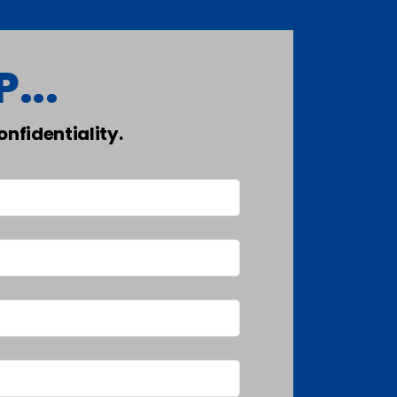
...
nfidentiality.