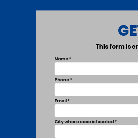
GE
This form is 
Name *
Phone *
Email *
City where case is located *