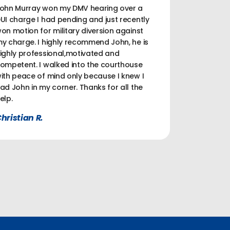
ohn Murray won my DMV hearing over a
UI charge I had pending and just recently
on motion for military diversion against
y charge. I highly recommend John, he is
ighly professional,motivated and
ompetent. I walked into the courthouse
ith peace of mind only because I knew I
ad John in my corner. Thanks for all the
elp.
hristian R.