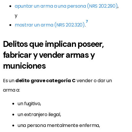
apuntar un arma a una persona (NRS 202.290)
,
y
7
mostrar un arma (NRS 202.320)
.
Delitos que implican poseer,
fabricar y vender armas y
municiones
Es un
delito grave categoría C
vender o dar un
arma a:
un fugitivo,
un extranjero ilegal,
una persona mentalmente enferma,