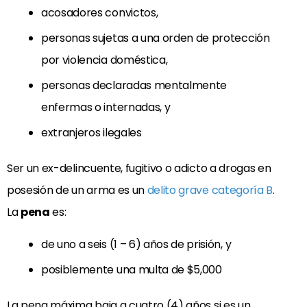
acosadores convictos,
personas sujetas a una orden de protección
por violencia doméstica,
personas declaradas mentalmente
enfermas o internadas, y
extranjeros ilegales
Ser un ex-delincuente, fugitivo o adicto a drogas en
posesión de un arma es un
delito grave categoría B
.
La
pena
es:
de uno a seis (1 – 6) años de prisión, y
posiblemente una multa de $5,000
La pena máxima baja a cuatro (4) años si es un