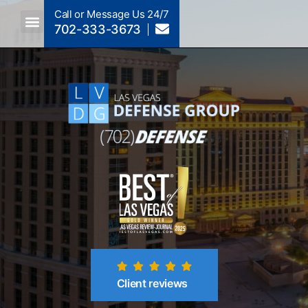
Call or Message Us 24/7
702-333-3673
Criminal Law A To Z
Crimes By NRS Section
Post-Conviction
Client reviews