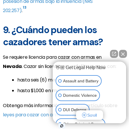
posesión de armas bajo la influencia (NRS
13
202.257)
.
9. ¿Cuándo pueden los
cazadores tener armas?
Se requiere licencia para cazar con armas en
Nevada
. Cazar sin licencia es un
delito menor
, con:
👋🏼 Get Legal Help Now
hasta seis (6) meses de cárcel, y/o
Assault and Battery
hasta $1,000 en multas
Domestic Violence
Obtenga más información en nuestro artículo sobre
DUI Defense
14
leyes para cazar con armas de fuego
.
Scroll
Other Criminal Cases