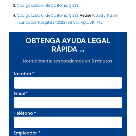
Código Laboral de California § 233
.
Código Laboral de California § 233
. Véase
Wood v. Kaiser
Foundation Hospitals (2023) 88 Cal. App. 5th 742
.
OBTENGA AYUDA LEGAL
RÁPIDA ...
Normalmente respondemos en 5 minutos.
Nombre *
Email *
Teléfono *
Empleador *