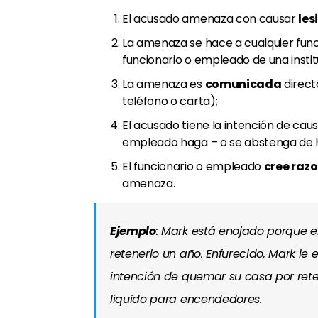
El acusado amenaza con causar
les
La amenaza se hace a cualquier fun
funcionario o empleado de una instit
La amenaza es
comunicada
direct
teléfono o carta);
El acusado tiene la intención de caus
empleado haga – o se abstenga de ha
El funcionario o empleado
cree raz
amenaza.
Ejemplo
: Mark está enojado porque el
retenerlo un año. Enfurecido, Mark le 
intención de quemar su casa por reten
líquido para encendedores.