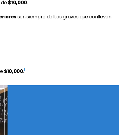
a de
$10,000
.
riores
son siempre delitos graves que conllevan
1
de
$10,000
.