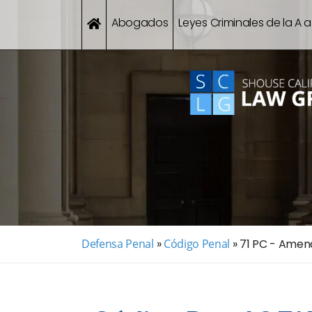
Abogados
Leyes Criminales de la A a
Defensa Penal
»
Código Penal
»
71 PC - Amena