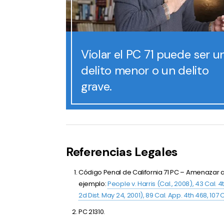
Violar el PC 71 puede ser u
delito menor o un delito
grave.
Referencias Legales
Código Penal de California
71 PC –
Amenazar a 
ejemplo:
People v. Harris (Cal., 2008), 43 Cal. 4t
2d Dist. May 24, 2001), 89 Cal. App. 4th 468, 107 C
PC 21310.