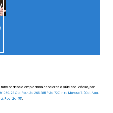
n
funcionarios o empleados escolares o públicos. Véase, por
h 1269, 78 Cal. Rptr. 3d 295, 185 P.3d 727
;
In re Marcus T. (Cal. App.
al. Rptr. 2d 451
.