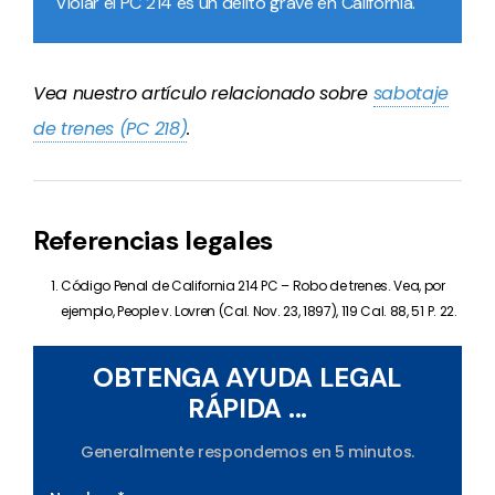
Violar el PC 214 es un delito grave en California.
Vea nuestro artículo relacionado sobre
sabotaje
de trenes (PC 218)
.
Referencias legales
Código Penal de California
214 PC –
Robo de trenes. Vea, por
ejemplo,
People v. Lovren (Cal. Nov. 23, 1897), 119 Cal. 88, 51 P. 22
.
OBTENGA AYUDA LEGAL
RÁPIDA ...
Generalmente respondemos en 5 minutos.