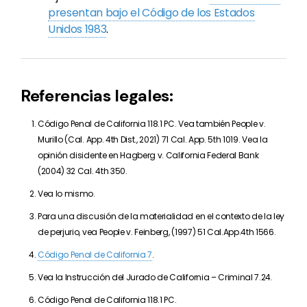
presentan bajo el Código de los Estados
Unidos 1983
.
Referencias legales:
Código Penal de California 118.1 PC. Vea también People v.
Murillo (
Cal. App. 4th Dist.
, 2021)
71 Cal. App. 5th 1019
. Vea la
opinión disidente en Hagberg v. California Federal Bank
(2004)
32 Cal. 4th 350.
Vea lo mismo.
Para una discusión de la materialidad en el contexto de la ley
de perjurio, vea People v. Feinberg, (1997) 51 Cal.App.4th 1566.
Código Penal de California 7
.
Vea la Instrucción del Jurado de California – Criminal 7.24.
Código Penal de California 118.1 PC.