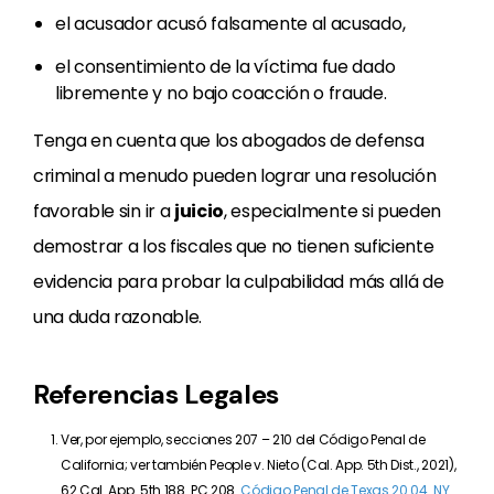
el acusador acusó falsamente al acusado,
el consentimiento de la víctima fue dado
libremente y no bajo coacción o fraude.
Tenga en cuenta que los abogados de defensa
criminal a menudo pueden lograr una resolución
favorable sin ir a
juicio
, especialmente si pueden
demostrar a los fiscales que no tienen suficiente
evidencia para probar la culpabilidad más allá de
una duda razonable.
Referencias Legales
Ver, por ejemplo, secciones 207 – 210 del Código Penal de
California; ver también People v. Nieto (Cal. App. 5th Dist., 2021),
62 Cal. App. 5th 188. PC 208.
Código Penal de Texas 20.04
.
NY