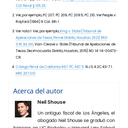
CLS Penal § 135.25
.
Ver, por ejemplo, PC 207; PC 209; PC 209.5; PC 210; Ver People v.
Rayford (1994) 9 Cal. 4th 1.
Ver nota 1. Ver, por ejemplo,
King v. State (Tribunal de
Apelaciones de Texas, Primer Distrito, Houston, 2021) 650
S.W.3d 241
; Van-Cleave v. State (Tribunal de Apelaciones de
Texas, Decimocuarta Distrito, Houston, 2015) NO. 14-14-00473-
CR.
Código Penal de California 667
.
PC 667.5
. N.J.S.A 2C:43-7.1.
NRS 207.010
.
Acerca del autor
Neil Shouse
Un antiguo fiscal de Los Ángeles, el
abogado Neil Shouse se graduó con
honores en UC Berkeley y Harvard Law School