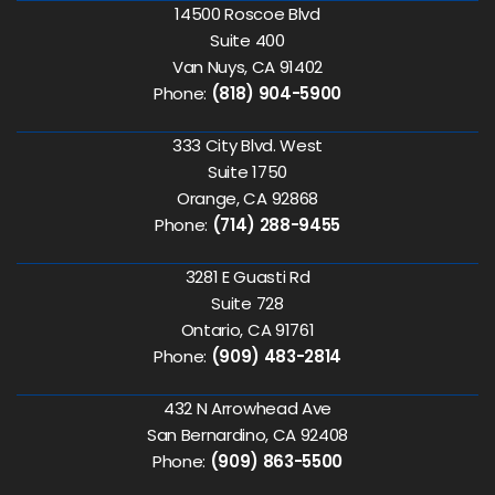
14500 Roscoe Blvd
Suite 400
Van Nuys, CA 91402
Phone:
(818) 904-5900
333 City Blvd. West
Suite 1750
Orange, CA 92868
Phone:
(714) 288-9455
3281 E Guasti Rd
Suite 728
Ontario, CA 91761
Phone:
(909) 483-2814
432 N Arrowhead Ave
San Bernardino, CA 92408
Phone:
(909) 863-5500