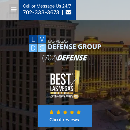
Call or Message Us 24/7
702-333-3673
Criminal Law A To Z
Crimes By NRS Section
Post-Conviction
Client reviews