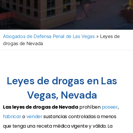
Abogados de Defensa Penal de Las Vegas
»
Leyes de
drogas de Nevada
Leyes de drogas en Las
Vegas, Nevada
Las leyes de drogas de Nevada
prohíben
poseer
,
fabricar
o
vender
sustancias controladas a menos
que tenga una receta médica vigente y válida. La