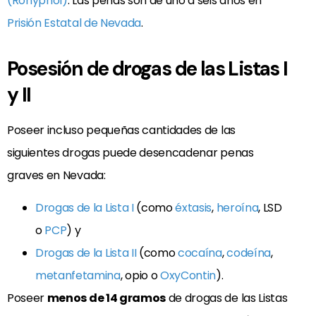
(Rohypnol)
. Las penas son de uno a seis años en
Prisión Estatal de Nevada
.
Posesión de drogas de las Listas I
y II
Poseer incluso pequeñas cantidades de las
siguientes drogas puede desencadenar penas
graves en Nevada:
Drogas de la Lista I
(como
éxtasis
,
heroína
, LSD
o
PCP
) y
Drogas de la Lista II
(como
cocaína
,
codeína
,
metanfetamina
, opio o
OxyContin
).
Poseer
menos de 14 gramos
de drogas de las Listas