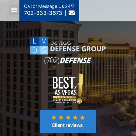
Call or Message Us 24/7
702-333-3673
Criminal Law A To Z
Crimes By NRS Section
Post-Conviction
Client reviews