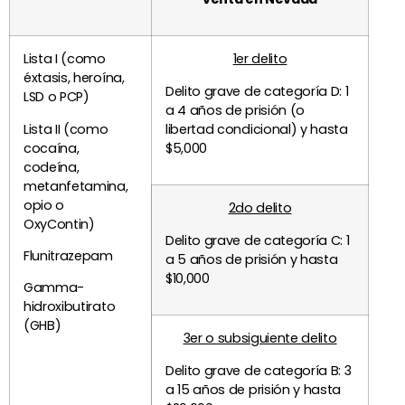
Lista I (como
1er delito
éxtasis, heroína,
Delito grave de categoría D: 1
LSD o PCP)
a 4 años de prisión (o
Lista II (como
libertad condicional) y hasta
cocaína,
$5,000
codeína,
metanfetamina,
opio o
2do delito
OxyContin)
Delito grave de categoría C: 1
Flunitrazepam
a 5 años de prisión y hasta
$10,000
Gamma-
hidroxibutirato
(GHB)
3er o subsiguiente delito
Delito grave de categoría B: 3
a 15 años de prisión y hasta