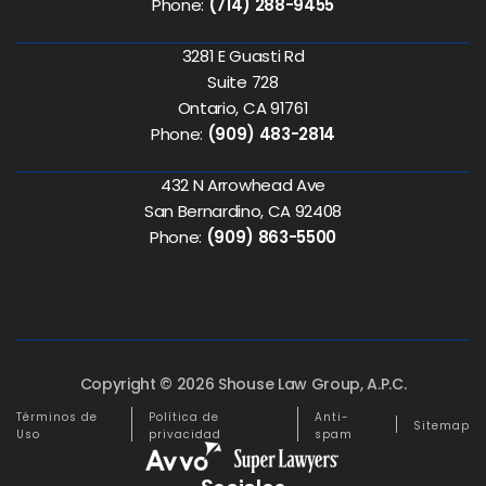
Phone:
(714) 288-9455
3281 E Guasti Rd
Suite 728
Ontario, CA 91761
Phone:
(909) 483-2814
432 N Arrowhead Ave
San Bernardino, CA 92408
Phone:
(909) 863-5500
Copyright © 2026 Shouse Law Group, A.P.C.
Términos de
Política de
Anti-
Sitemap
Uso
privacidad
spam