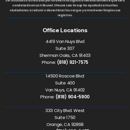
Ser acusado o arrestado por un delito no significa necesariamente que será
condenado en un tribunal. Shouse Law Group ha ayudado a muchos
ciudadanos a reducir o desestimar los cargos y a mantener limpios sus
registros.
Office Locations
4419 Van Nuys Blvd
Suite 307
Sherman Oaks, CA 91403
Phone:
(818) 921-7575
14500 Roscoe Blvd
Suite 400
Van Nuys, CA 91402
Phone:
(818) 904-5900
333 City Blvd. West
Suite 1750
Orange, CA 92868