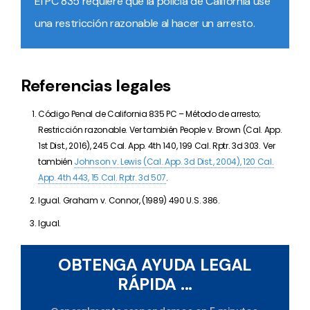
El PC 835 requiere que la policía de California use
una restricción razonable al hacer un arresto.
Referencias legales
Código Penal de California 835 PC –
Método de arresto;
Restricción razonable. Ver también
People v. Brown (Cal. App.
1st Dist., 2016), 245 Cal. App. 4th 140, 199 Cal. Rptr. 3d 303. Ver
también
Johnson v. Lewis (Cal. App. 3d Dist., 2004), 120 Cal.
App. 4th 443, 15 Cal. Rptr. 3d 507
.
Igual. Graham v. Connor, (1989) 490 U.S. 386.
Igual.
OBTENGA AYUDA LEGAL
RÁPIDA ...