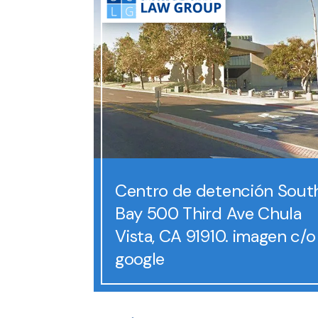
Centro de detención Sout
Bay 500 Third Ave Chula
Vista, CA 91910. imagen c/o
google