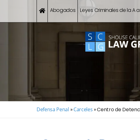
Abogados
Leyes Criminales de la A a
Defensa Penal
»
Carceles
»
Centro de Detenci