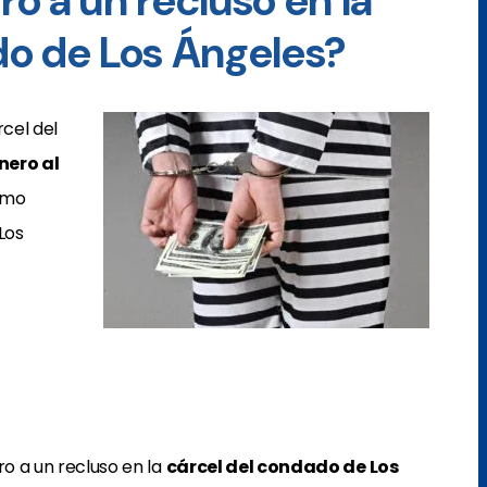
o a un recluso en la
do de Los Ángeles?
rcel del
nero al
omo
 Los
ro a un recluso en la
cárcel del condado de Los