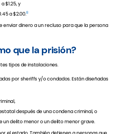
 $1.25, y
8
.45 a $2.00.
e enviar dinero a un recluso para que la persona
smo que la prisión?
ntes tipos de instalaciones.
das por sheriffs y/o condados. Están diseñadas
iminal,
estatal después de una condena criminal, o
un delito menor o un delito menor grave.
 por el estado. También detienen a personas que