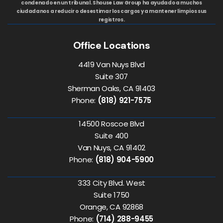
condenado en un tribunal. Shouse Law Group ha ayudado a muchos
ciudadanos a reducir o desestimar los cargos y a mantener limpios sus
registros.
Office Locations
4419 Van Nuys Blvd
Suite 307
Sherman Oaks, CA 91403
Phone:
(818) 921-7575
14500 Roscoe Blvd
Suite 400
Van Nuys, CA 91402
Phone:
(818) 904-5900
333 City Blvd. West
Suite 1750
Orange, CA 92868
Phone:
(714) 288-9455