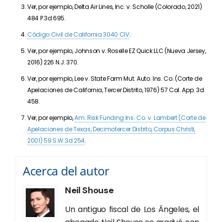
Ver, por ejemplo, Delta Air Lines, Inc. v. Scholle (Colorado, 2021)
484 P.3d 695.
Código Civil de California 3040 CIV
.
Ver, por ejemplo, Johnson v. Roselle EZ Quick LLC (Nueva Jersey,
2016)
226 N.J. 370
.
Ver, por ejemplo, Lee v. State Farm Mut. Auto. Ins. Co. (
Corte de
Apelaciones de California, Tercer Distrito
, 1976)
57 Cal. App. 3d
458
.
Ver, por ejemplo,
Am. Risk Funding Ins. Co. v. Lambert (Corte de
Apelaciones de Texas, Decimotercer Distrito, Corpus Christi,
2001)
59 S.W.3d 254
.
Acerca del autor
Neil Shouse
Un antiguo fiscal de Los Ángeles, el