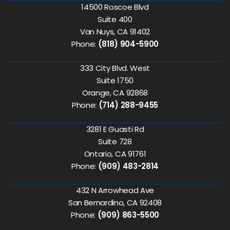
14500 Roscoe Blvd
Suite 400
Van Nuys, CA 91402
Phone:
(818) 904-5900
333 City Blvd. West
Suite 1750
Orange, CA 92868
Phone:
(714) 288-9455
3281 E Guasti Rd
Suite 728
Ontario, CA 91761
Phone:
(909) 483-2814
432 N Arrowhead Ave
San Bernardino, CA 92408
Phone:
(909) 863-5500