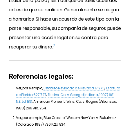
titular de la póliza) les notifique de tales acuerdos
antes de que se realicen. Generalmente se niegan
a honrarlos. Si hace un acuerdo de este tipo con la
parte responsable, su compañía de seguros puede
presentar una acción legal en su contra para
7
recuperar su dinero.
Referencias legales:
Ver, por ejemplo,
Estatuto Revisado de Nevada 17.275
;
Estatuto
de Florida 627.727
;
Erie Ins. Co. v George (Indiana, 1997)
681
N.E.2d 183
; American Pioneer Life Ins. Co. v. Rogers (Arkansas,
1988)
296 Ark. 254
.
Ver, por ejemplo, Blue Cross of Western New York v. Bukulmez
(Colorado, 1987)
736 P.2d 834.