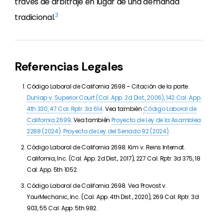
través de arbitraje en lugar de una demanda
3
tradicional.
Referencias Legales
Código Laboral de California 2698 –
Citación de la parte
.
Dunlap v. Superior Court (Cal. App. 2d Dist., 2006), 142 Cal. App.
4th 330, 47 Cal. Rptr. 3d 614
. Vea también
Código Laboral de
California 2699
. Vea también
Proyecto de Ley de la Asamblea
2288 (2024)
.
Proyecto de Ley del Senado 92 (2024)
.
Código Laboral de California 2698.
Kim v. Reins Internat.
California, Inc. (Cal. App. 2d Dist., 2017), 227 Cal. Rptr. 3d 375, 18
Cal. App. 5th 1052.
Código Laboral de California 2698. Vea Provost v.
YourMechanic, Inc. (Cal. App. 4th Dist., 2020), 269 Cal. Rptr. 3d
903, 55 Cal. App. 5th 982.