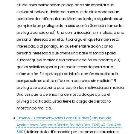
situaciones permanecen privilegiadas sin importar qué,
incluso si incluyen declaraciones que de otro modo serían
consideradas difamatorias. Mientras tanto, el siguiente es un
ejemplo de un privilegio de interés común (también llamado
privilegio condicional): Una comunicación, sin malicia, a una
persona interesada en ella, 1) por alguien que también está
interesado, o 2) por alguien que tiene tal relación con la
persona interesada que ofrece una base razonable para
suponer que el motivo de la comunicación es inocente, o 3)
que es solicitado por la persona interesada para dar la
información. Este privilegio de interés común es calificado
porque solo se aplica a “comunicaciones sin malicia.” El
privilegio se pierde si la publicación fue motivada por malicia.
Una vez que la defensa ha demostrado que aplica el
privilegio calificado, usted tiene la carga de derrotarlo
mostrando malicia.
Jimeno v. Commonwealth Home Builders (Tribunal de
Apelaciones, Segundo Distrito, División Dos, 1920) 47 Cal. App.
660
(definiendo la difamación per se como declaraciones