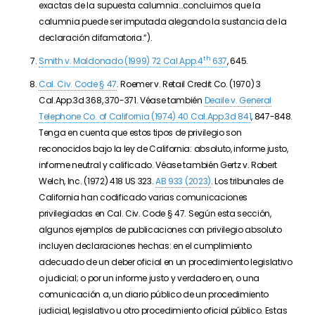
exactas de la supuesta calumnia…concluimos que la
calumnia puede ser imputada alegando la sustancia de la
declaración difamatoria.
“).
th
Smith v. Maldonado (1999) 72 Cal.App.4
637
, 645.
Cal. Civ. Code § 47
. Roemer v. Retail Credit Co. (1970) 3
Cal.App.3d 368, 370-371. Véase también
Deaile v. General
Telephone Co. of California (1974) 40 Cal.App.3d 841
, 847-848.
Tenga en cuenta que estos tipos de privilegio son
reconocidos bajo la ley de California: absoluto, informe justo,
informe neutral y calificado. Véase también Gertz v. Robert
Welch, Inc. (1972) 418 US 323.
AB 933 (2023)
. Los tribunales de
California han codificado varias comunicaciones
privilegiadas en Cal. Civ. Code § 47. Según esta sección,
algunos ejemplos de publicaciones con privilegio absoluto
incluyen declaraciones hechas: en el cumplimiento
adecuado de un deber oficial en un procedimiento legislativo
o judicial; o por un informe justo y verdadero en, o una
comunicación a, un diario público de un procedimiento
judicial, legislativo u otro procedimiento oficial público. Estas