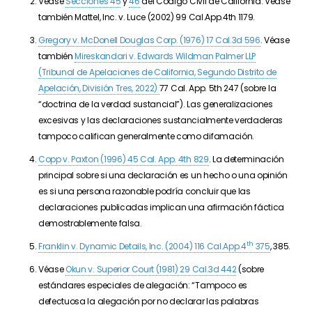
Véase
Secciones 45
y
46
del Código Civil de California. Véase
también Mattel, Inc. v. Luce (2002) 99 Cal.App.4th 1179.
Gregory v. McDonell Douglas Corp. (1976) 17 Cal.3d 596
. Véase
también
Mireskandari v. Edwards Wildman Palmer LLP
(
Tribunal de Apelaciones de California, Segundo Distrito de
Apelación, División Tres,
2022)
77 Cal. App. 5th 247 (sobre la
“doctrina de la verdad sustancial”). Las generalizaciones
excesivas y las declaraciones sustancialmente verdaderas
tampoco califican generalmente como difamación.
Copp v. Paxton (1996) 45 Cal. App. 4th 829
. La determinación
principal sobre si una declaración es un hecho o una opinión
es si una persona razonable podría concluir que las
declaraciones publicadas implican una afirmación fáctica
demostrablemente falsa.
th
Franklin v. Dynamic Details, Inc. (2004) 116 Cal.App.4
375
, 385.
Véase
Okun v. Superior Court (1981) 29 Cal.3d 442
(sobre
estándares especiales de alegación: “
Tampoco es
defectuosa la alegación por no declarar las palabras