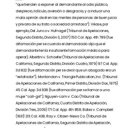
“que tienden a exponer al demandante al odio público,
desprecio, ridículo, aversión o desgracia, y a inducir una
mala opinión de él en las mentes de personas de buen juicio
y privarlo de su trato o sociedad amistosa”). Véase, por
ejemplo, Del Junco v. Hufnagel (Tribunal de Apelaciones,
Segundo Distrito, División 3, 2007) 150 Cal. App. 4th 789 (fue
difamación per se cuando el demandado dijo que el
demandante tenía insuficiente formación médica para
operar); Albertini v. Schaefer (Tribunal de Apelaciones de
California, Segundo Distrito, División Cuatro, 1979) 97 Cal. App.
3d 822 (fue difamación per se decir que un abogado era un
“estafador”); Montandon v. Triangle Publication, Inc. (Tribunal
de Apelaciones de California, Primer Distrito, División Dos, 1975)
45 Cal. App. 3d 938 (fue difamación per se llamar a una
mujer “call-girl”); Nguyen-Lam v. Cao (Tribunal de
Apelaciones de California, Cuarto Distrito de Apelación,
División Tres, 2009) 171 Cal. App. 4th 858; Bates v. Campbell
(1931) 213 Cal. 438; Ray v. Citizen-News Co. (Tribunal de
Apelaciones de California, Segundo Distrito de Apelación,