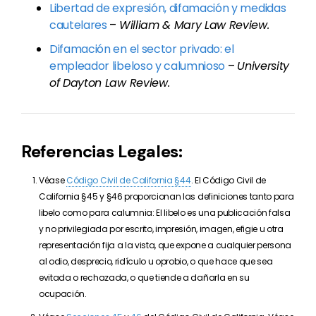
Libertad de expresión, difamación y medidas
cautelares
–
William & Mary Law Review.
Difamación en el sector privado: el
empleador libeloso y calumnioso
–
University
of Dayton Law Review.
Referencias Legales:
Véase
Código Civil de California §44
. El Código Civil de
California §45 y §46 proporcionan las definiciones tanto para
libelo como para calumnia: El libelo es una publicación falsa
y no privilegiada por escrito, impresión, imagen, efigie u otra
representación fija a la vista, que expone a cualquier persona
al odio, desprecio, ridículo u oprobio, o que hace que sea
evitada o rechazada, o que tiende a dañarla en su
ocupación.