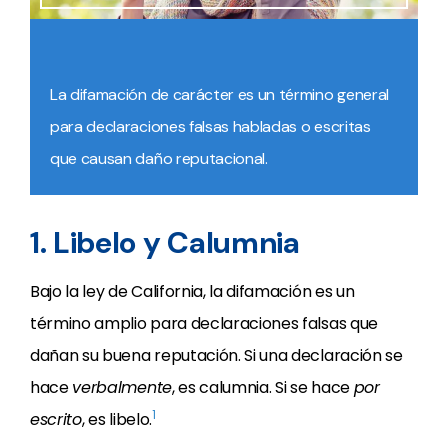
La difamación de carácter es un término general
para declaraciones falsas habladas o escritas
que causan daño reputacional.
1. Libelo y Calumnia
Bajo la ley de California, la difamación es un
término amplio para declaraciones falsas que
dañan su buena reputación. Si una declaración se
hace
verbalmente
, es calumnia. Si se hace
por
1
escrito
, es libelo.