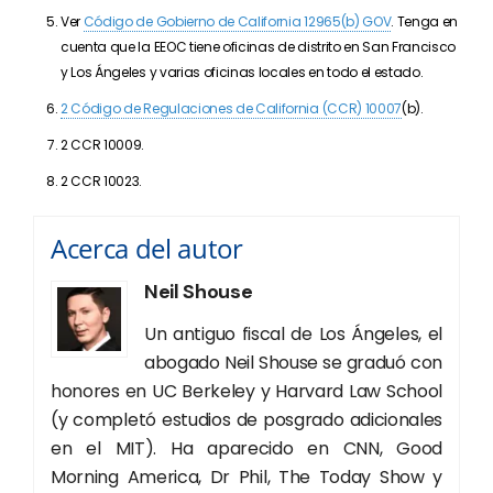
Ver
Código de Gobierno de California 12965(b) GOV
. Tenga en
cuenta que la EEOC tiene oficinas de distrito en San Francisco
y Los Ángeles y varias oficinas locales en todo el estado.
2 Código de Regulaciones de California (CCR) 10007
(b).
2 CCR 10009.
2 CCR 10023.
Acerca del autor
Neil Shouse
Un antiguo fiscal de Los Ángeles, el
abogado Neil Shouse se graduó con
honores en UC Berkeley y Harvard Law School
(y completó estudios de posgrado adicionales
en el MIT). Ha aparecido en CNN, Good
Morning America, Dr Phil, The Today Show y