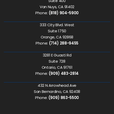
Suite 400
Van Nuys, CA 91402
Phone:
(818) 904-5900
333 City Blvd. West
Suite 1750
Orange, CA 92868
Phone:
(714) 288-9455
3281 E Guasti Rd
Suite 728
Ontario, CA 91761
Phone:
(909) 483-2814
432 N Arrowhead Ave
San Bernardino, CA 92408
Phone:
(909) 863-5500