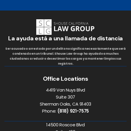
La ayuda está a una llamada de distancia
Ser acusado o arrestado por un delito no significa necesariamente que será
condenado en un tribunal. Shouse Law Group ha ayudado a muchos
ciudadanos a reducir o desestimar los cargos y a mantener limpios sus
registros.
Office Locations
4419 Van Nuys Blvd
Suite 307
Sherman Oaks, CA 91403
Phone:
(818) 921-7575
14500 Roscoe Blvd