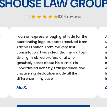
SHOUSE LAW GROU
4.9
1004 reviews
r
I cannot express enough gratitude for the
J
outstanding legal support I received from
D
Karthik Krishnan. From the very first
w
consultation, it was clear that he is a top-
m
tier, highly skilled professional who
h
genuinely cares about his clients. His
c
unparalleled honesty, transparency, and
w
unwavering dedication made all the
h
difference in my case.
h
Mu K.
C