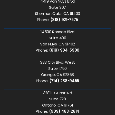
4419 Van Nuys Blvd
Suite 307
Sherman Oaks, CA 91403
Phone:
(818) 921-7575
14500 Roscoe Blvd
Suite 400
Van Nuys, CA 91402
Phone:
(818) 904-5900
333 City Blvd. West
Suite 1750
Orange, CA 92868
Phone:
(714) 288-9455
3281 E Guasti Rd
Suite 728
Ontario, CA 91761
Phone:
(909) 483-2814