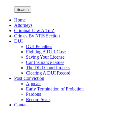
Search
Home
Attorneys
Criminal Law A To Z
Crimes By NRS Section
DUI
DUI Penalties
Fighting A DUI Case
Saving Your License
Car Insurance Issues
The DUI Court Process
Clearing A DUI Record
Post-Conviction
Appeals
Early Termination of Probation
Pardons
Record Seals
Contact