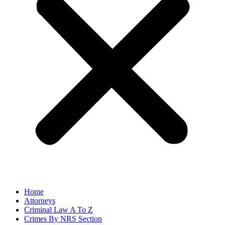
Home
Attorneys
Criminal Law A To Z
Crimes By NRS Section