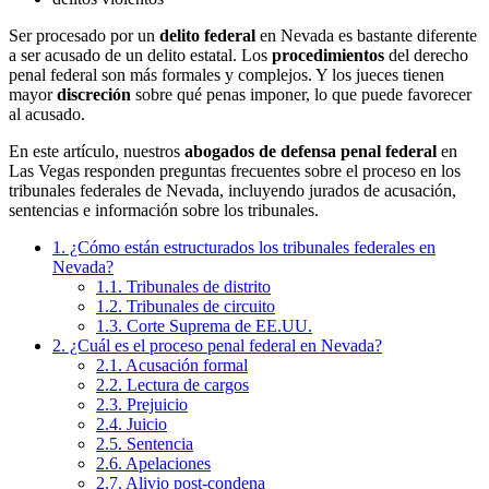
Ser procesado por un
delito federal
en Nevada es bastante diferente
a ser acusado de un delito estatal. Los
procedimientos
del derecho
penal federal son más formales y complejos. Y los jueces tienen
mayor
discreción
sobre qué penas imponer, lo que puede favorecer
al acusado.
En este artículo, nuestros
abogados de defensa penal federal
en
Las Vegas responden preguntas frecuentes sobre el proceso en los
tribunales federales de Nevada, incluyendo jurados de acusación,
sentencias e información sobre los tribunales.
1. ¿Cómo están estructurados los tribunales federales en
Nevada?
1.1. Tribunales de distrito
1.2. Tribunales de circuito
1.3. Corte Suprema de EE.UU.
2. ¿Cuál es el proceso penal federal en Nevada?
2.1. Acusación formal
2.2. Lectura de cargos
2.3. Prejuicio
2.4. Juicio
2.5. Sentencia
2.6. Apelaciones
2.7. Alivio post-condena