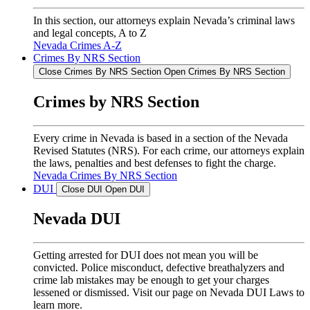
In this section, our attorneys explain Nevada’s criminal laws
and legal concepts, A to Z
Nevada Crimes A-Z
Crimes By NRS Section
Close Crimes By NRS Section
Open Crimes By NRS Section
Crimes by NRS Section
Every crime in Nevada is based in a section of the Nevada
Revised Statutes (NRS). For each crime, our attorneys explain
the laws, penalties and best defenses to fight the charge.
Nevada Crimes By NRS Section
DUI
Close DUI
Open DUI
Nevada DUI
Getting arrested for DUI does not mean you will be
convicted. Police misconduct, defective breathalyzers and
crime lab mistakes may be enough to get your charges
lessened or dismissed. Visit our page on Nevada DUI Laws to
learn more.