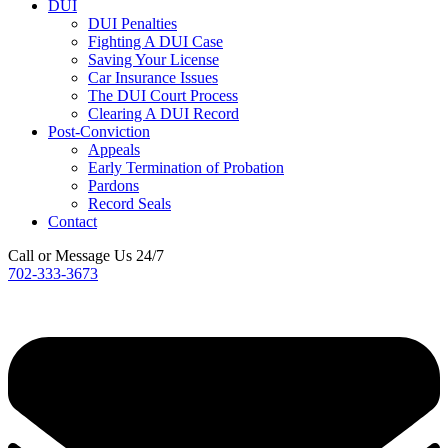
DUI
DUI Penalties
Fighting A DUI Case
Saving Your License
Car Insurance Issues
The DUI Court Process
Clearing A DUI Record
Post-Conviction
Appeals
Early Termination of Probation
Pardons
Record Seals
Contact
Call or Message Us 24/7
702-333-3673