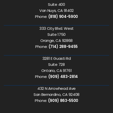
Suite 400
Van Nuys, CA 91402
Phone:
(818) 904-5900
333 City Blvd. West
Suite 1750
Orange, CA 92868
Phone:
(714) 288-9455
3281 E Guasti Rd
Suite 728
Ontario, CA 91761
Phone:
(909) 483-2814
432 N Arrowhead Ave
San Bernardino, CA 92408
Phone:
(909) 863-5500