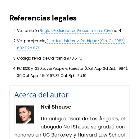
Referencias legales
Ver también
Reglas Federales de Procedimiento Civil
no. 4.
Ver, por ejemplo,
Estados Unidos. v. Rodriguez (9th. Cir. 1982)
682 F.2d 827
.
Código Penal de California 978.5 PC.
PC 1320 y 1320.5; ver
People v. Forrester (Cal. App. 3d Dist., 1994),
30 Cal. App. 4th 1697, 37 Cal. Rptr. 2d 19.
Acerca del autor
Neil Shouse
Un antiguo fiscal de Los Ángeles, el
abogado Neil Shouse se graduó con
honores en UC Berkeley y Harvard Law School