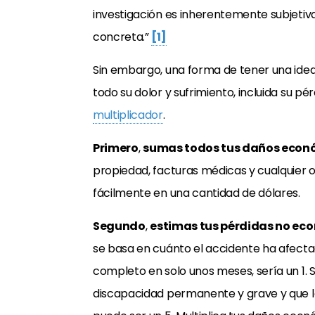
investigación es inherentemente subjetiv
concreta.”
[1]
Sin embargo, una forma de tener una idea
todo su dolor y sufrimiento, incluida su pérd
multiplicador
.
Primero
,
sumas todos tus daños econ
propiedad, facturas médicas y cualquier 
fácilmente en una cantidad de dólares.
Segundo
,
estimas tus pérdidas no ec
se basa en cuánto el accidente ha afectad
completo en solo unos meses, sería un 1. Si
discapacidad permanente y grave y que le