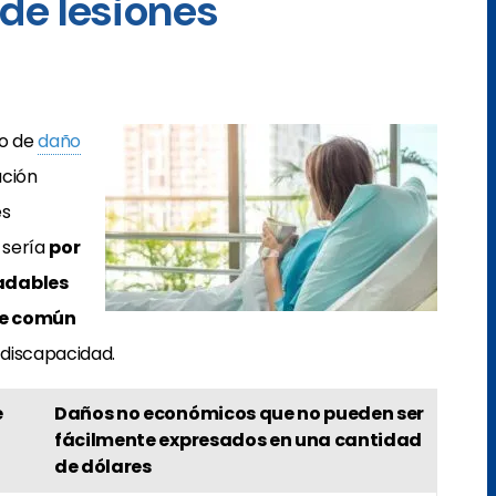
 de lesiones
po de
daño
ación
es
 sería
por
adables
te común
 discapacidad.
e
Daños no económicos que no pueden ser
fácilmente expresados en una cantidad
de dólares