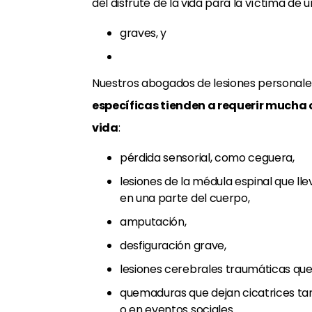
del disfrute de la vida para la víctima d
graves, y
Nuestros abogados de lesiones personal
específicas tienden a requerir mucha 
vida
:
pérdida sensorial, como ceguera,
lesiones de la médula espinal que llev
en una parte del cuerpo,
amputación,
desfiguración grave,
lesiones cerebrales traumáticas que
quemaduras que dejan cicatrices tan
o en eventos sociales.