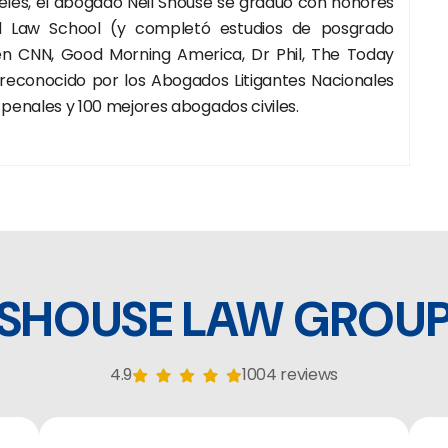
geles, el abogado Neil Shouse se graduó con honores
 Law School (y completó estudios de posgrado
 en CNN, Good Morning America, Dr Phil, The Today
 reconocido por los Abogados Litigantes Nacionales
enales y 100 mejores abogados civiles.
SHOUSE LAW GROU
4.9
1004 reviews