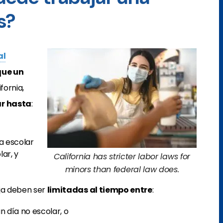
s?
al
que un
ifornia,
ar hasta
:
ía escolar
lar, y
California has stricter labor laws for
minors than federal law does.
aja deben ser
limitadas al tiempo entre
:
un día no escolar, o