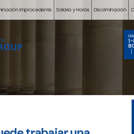
minación improcedente
Salario y Horas
Discriminación
C
Ll
1
B
uede trabajar una