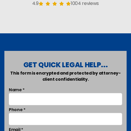
4.9
1004 reviews
GET QUICK LEGAL HELP...
This form is encrypted and protected by attorney-
client confidentiality.
Name *
Phone *
Email *