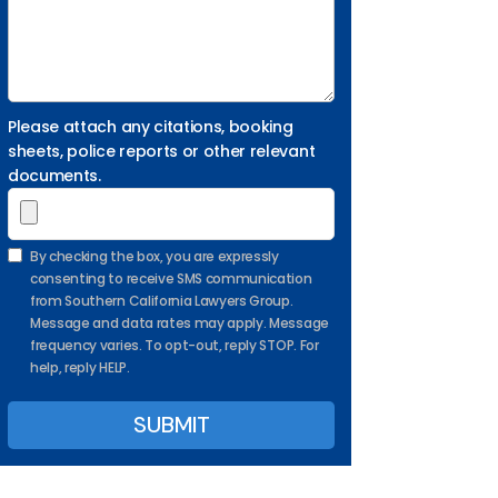
Please attach any citations, booking
sheets, police reports or other relevant
documents.
By checking the box, you are expressly
consenting to receive SMS communication
from Southern California Lawyers Group.
Message and data rates may apply. Message
frequency varies. To opt-out, reply STOP. For
help, reply HELP.