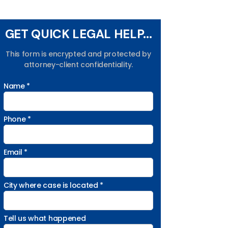
GET QUICK LEGAL HELP...
This form is encrypted and protected by
attorney-client confidentiality.
Name *
Phone *
Email *
City where case is located *
Tell us what happened