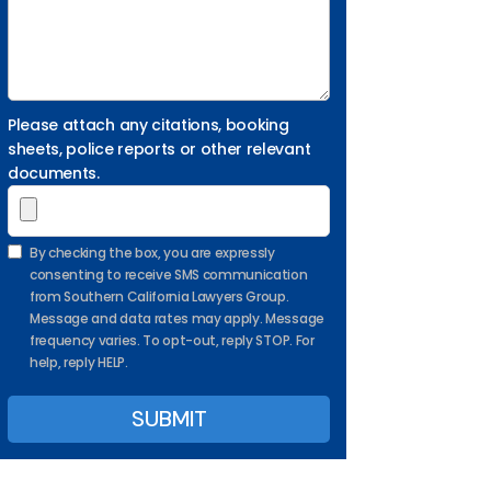
Please attach any citations, booking
sheets, police reports or other relevant
documents.
By checking the box, you are expressly
consenting to receive SMS communication
from Southern California Lawyers Group.
Message and data rates may apply. Message
frequency varies. To opt-out, reply STOP. For
help, reply HELP.