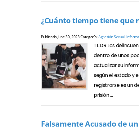
¿Cuánto tiempo tiene que r
Publicado
June 30, 2023
Categoría:
Agresión Sexual
,
Informa
TL;DR Los delincue
dentro de unos poco
actualizar su infor
según el estado y el
registrarse es un 
prisión …
Falsamente Acusado de un 