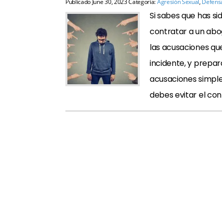
Publicado
June 30, 2023
Categoría:
Agresión Sexual
,
Defensa
Si sabes que has si
contratar a un abo
las acusaciones qu
incidente, y prepar
acusaciones simpl
debes evitar el con