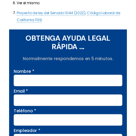
Ver el mismo.
Proyecto de ley del Senado 1044 (2022)
;
Código Laboral de
California 1139
.
OBTENGA AYUDA LEGAL
RÁPIDA ...
Normalmente respondemos en 5 minutos.
Nombre *
Email *
Teléfono *
Empleador *