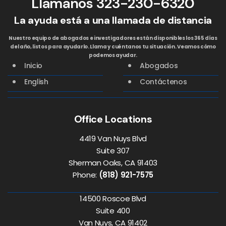
Llamanos
323-230-6320
La ayuda está a una llamada de distancia
Nuestro equipo de abogados e investigadores están disponibles los 365 días
del año, listos para ayudarlo. Llama y cuéntanos tu situación. Veamos cómo
podemos ayudar.
Inicio
Abogados
English
Contáctenos
Office Locations
4419 Van Nuys Blvd
Suite 307
Sherman Oaks, CA 91403
Phone:
(818) 921-7575
14500 Roscoe Blvd
Suite 400
Van Nuys, CA 91402