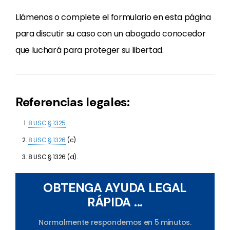
Llámenos o complete el formulario en esta página
para discutir su caso con un abogado conocedor
que luchará para proteger su libertad.
Referencias legales:
8 USC § 1325
.
8 USC § 1326
(c).
8 USC § 1326 (d).
OBTENGA AYUDA LEGAL
RÁPIDA ...
Normalmente respondemos en 5 minutos.