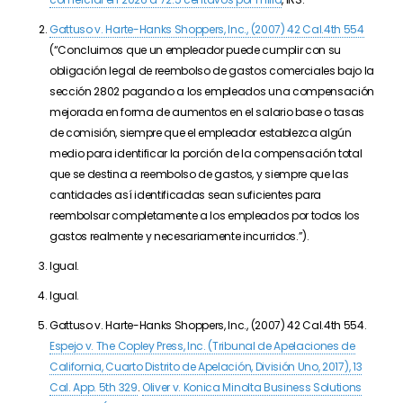
Gattuso v. Harte-Hanks Shoppers, Inc., (2007) 42 Cal.4th 554
(“Concluimos que un empleador puede cumplir con su
obligación legal de reembolso de gastos comerciales bajo la
sección 2802 pagando a los empleados una compensación
mejorada en forma de aumentos en el salario base o tasas
de comisión, siempre que el empleador establezca algún
medio para identificar la porción de la compensación total
que se destina a reembolso de gastos, y siempre que las
cantidades así identificadas sean suficientes para
reembolsar completamente a los empleados por todos los
gastos realmente y necesariamente incurridos.”).
Igual.
Igual.
Gattuso v. Harte-Hanks Shoppers, Inc., (2007) 42 Cal.4th 554.
Espejo v. The Copley Press, Inc. (
Tribunal de Apelaciones de
California, Cuarto Distrito de Apelación, División Uno,
2017
),
13
Cal. App. 5th 329
.
Oliver v. Konica Minolta Business Solutions