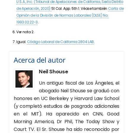
U.S.A., Inc. (
Tribunal de Apelaciones de California, Sexto Distrito
de Apelación,
2020)
51 Cal. App. 5th 1.
Véase también
Carta de
Opinión de la División de Normas Laborales (DLSE) No.
1993.02.22-3
.
Ver nota 2.
Igual.
Código Laboral de California 2804 LAB
.
Acerca del autor
Neil Shouse
Un antiguo fiscal de Los Ángeles, el
abogado Neil Shouse se graduó con
honores en UC Berkeley y Harvard Law School
(y completó estudios de posgrado adicionales
en el MIT). Ha aparecido en CNN, Good
Morning America, Dr Phil, The Today Show y
Court TV. El Sr. Shouse ha sido reconocido por