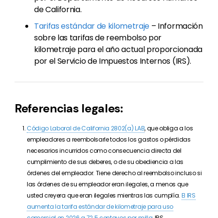
de California.
Tarifas estándar de kilometraje
– Información
sobre las tarifas de reembolso por
kilometraje para el año actual proporcionada
por el Servicio de Impuestos Internos (IRS).
Referencias legales:
Código Laboral de California 2802(a) LAB
, que obliga a los
empleadores a reembolsarle todos los gastos o pérdidas
necesarios incurridos como consecuencia directa del
cumplimiento de sus deberes, o de su obediencia a las
órdenes del empleador. Tiene derecho al reembolso incluso si
las órdenes de su empleador eran ilegales, a menos que
usted creyera que eran ilegales mientras las cumplía.
El IRS
aumenta la tarifa estándar de kilometraje para uso
comercial en 2026 a 72.5 centavos por milla
, IRS.