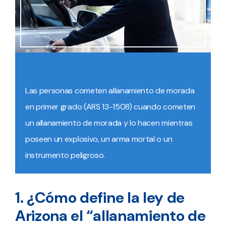
Las personas cometen allanamiento de morada
en primer grado (ARS 13-1508) cuando cometen
un allanamiento de morada y lo hacen mientras
poseen un explosivo, un arma mortal o un
instrumento peligroso.
1. ¿Cómo define la ley de
Arizona el “allanamiento de