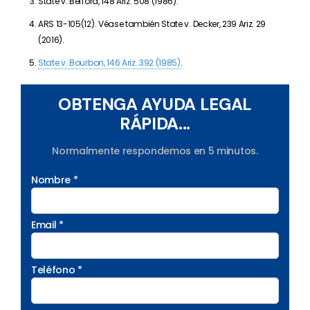
State v. Befford, 148 Ariz. 508 (1986).
ARS 13-105(12). Véase también State v. Decker, 239 Ariz. 29
(2016).
State v. Bourbon, 146 Ariz. 392 (1985)
.
OBTENGA AYUDA LEGAL
RÁPIDA...
Normalmente respondemos en 5 minutos.
Nombre *
Email *
Teléfono *