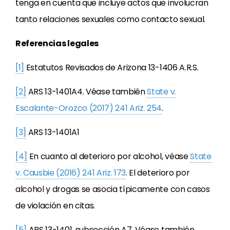
tenga en cuenta que incluye actos que involucran
tanto relaciones sexuales como contacto sexual.
Referencias legales
[1]
Estatutos Revisados de Arizona 13-1406 A.R.S.
[2]
ARS 13-1401A4. Véase también
State v.
Escalante-Orozco (2017) 241 Ariz. 254
.
[3]
ARS 13-1401A1
[4]
En cuanto al deterioro por alcohol, véase
State
v. Causbie (2016) 241 Ariz. 173
. El deterioro por
alcohol y drogas se asocia típicamente con casos
de violación en citas.
[5]
ARS 13-1401, subsección A7. Véase también