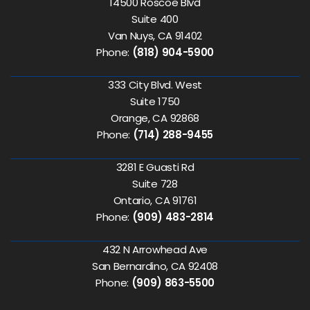
14500 Roscoe Blvd
Suite 400
Van Nuys, CA 91402
Phone:
(818) 904-5900
333 City Blvd. West
Suite 1750
Orange, CA 92868
Phone:
(714) 288-9455
3281 E Guasti Rd
Suite 728
Ontario, CA 91761
Phone:
(909) 483-2814
432 N Arrowhead Ave
San Bernardino, CA 92408
Phone:
(909) 863-5500