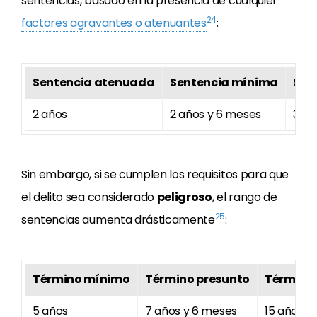
sentencias, basado en la presencia de cualquier
24
factores agravantes o atenuantes
:
Sentencia atenuada
Sentencia mínima
Sen
2 años
2 años y 6 meses
3 añ
Sin embargo, si se cumplen los requisitos para que
el delito sea considerado
peligroso
, el rango de
25
sentencias aumenta drásticamente
:
Término mínimo
Término presunto
Término
5 años
7 años y 6 meses
15 años