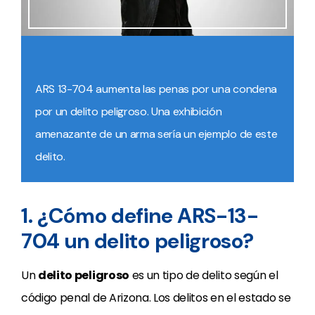
ARS 13-704 aumenta las penas por una condena
por un delito peligroso. Una exhibición
amenazante de un arma sería un ejemplo de este
delito.
1. ¿Cómo define ARS-13-
704 un delito peligroso?
Un
delito peligroso
es un tipo de delito según el
código penal de Arizona. Los delitos en el estado se