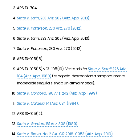
ARS 13-704.
State v. Larin
, 233 Ariz. 202 (Ariz. App. 2013).
State v. Patterson
, 230 Ariz. 270 (2012).
State v. Larin
, 233 Ariz. 202 (Ariz. App. 2013).
State v. Patterson
, 230 Ariz. 270 (2012).
ARS 13-105(15).
ARS 13-105(15) y 13-105(19). Ver también
State v. Spratt
, 126 Ariz.
184 (Ariz. App. 1980)
(escopeta desmontada temporalmente
inoperable seguía siendo un arma mortal).
State v. Cordova
, 198 Ariz. 242 (Ariz. App. 1999).
State v. Caldera
, 141 Ariz. 634 (1984).
ARS 13-105(12).
State v. Gordon
, 161 Ariz. 308 (1989).
State v. Bravo,
No. 2 CA-CR 2018-0053 (Ariz. App. 2019)
.