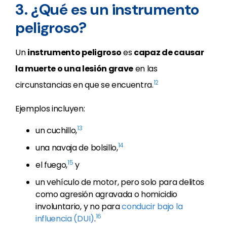
3. ¿Qué es un instrumento
peligroso?
Un
instrumento peligroso
es
capaz de causar
la muerte o una lesión grave
en las
12
circunstancias en que se encuentra.
Ejemplos incluyen:
13
un cuchillo,
14
una navaja de bolsillo,
15
el fuego,
y
un vehículo de motor, pero solo para delitos
como agresión agravada o homicidio
involuntario, y no para
conducir bajo la
16
influencia (DUI)
.