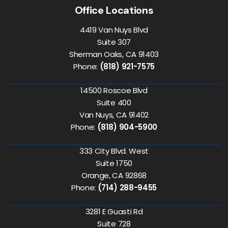
Office Locations
4419 Van Nuys Blvd
Suite 307
Sherman Oaks, CA 91403
Phone:
(818) 921-7575
14500 Roscoe Blvd
Suite 400
Van Nuys, CA 91402
Phone:
(818) 904-5900
333 City Blvd. West
Suite 1750
Orange, CA 92868
Phone:
(714) 288-9455
3281 E Guasti Rd
Suite 728