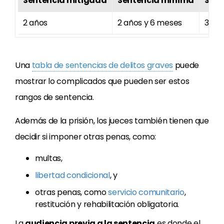
Sentencia mitigada
Sentencia mínima
Sent
2 años
2 años y 6 meses
3 añ
Una
tabla de sentencias de delitos graves
puede
mostrar lo complicados que pueden ser estos
rangos de sentencia.
Además de la prisión, los jueces también tienen que
decidir si imponer otras penas, como:
multas,
libertad condicional
, y
otras penas, como
servicio comunitario
,
restitución y rehabilitación obligatoria.
La
audiencia previa a la sentencia
es donde el