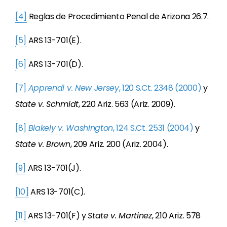
[4]
Reglas de Procedimiento Penal de Arizona 26.7.
[5]
ARS 13-701(E).
[6]
ARS 13-701(D).
[7]
Apprendi v. New Jersey
, 120 S.Ct. 2348 (2000)
y
State v. Schmidt
, 220 Ariz. 563 (Ariz. 2009).
[8]
Blakely v. Washington
, 124 S.Ct. 2531 (2004)
y
State v. Brown
, 209 Ariz. 200 (Ariz. 2004).
[9]
ARS 13-701(J).
[10]
ARS 13-701(C).
[11]
ARS 13-701(F) y
State v. Martinez
, 210 Ariz. 578