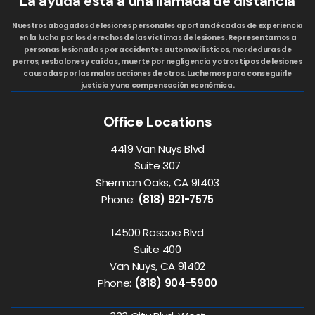
La ayuda está a una llamada de distancia
Nuestros abogados de lesiones personales aportan décadas de experiencia
en la lucha por los derechos de las víctimas de lesiones. Representamos a
personas lesionadas por accidentes automovilísticos, mordeduras de
perros, resbalones y caídas, muerte por negligencia y otros tipos de lesiones
causadas por las malas acciones de otros. Luchemos para conseguirle
justicia y una compensación económica.
Office Locations
4419 Van Nuys Blvd
Suite 307
Sherman Oaks, CA 91403
Phone:
(818) 921-7575
14500 Roscoe Blvd
Suite 400
Van Nuys, CA 91402
Phone:
(818) 904-5900