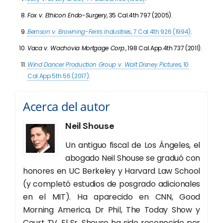
Fox v. Ethicon Endo-Surgery
, 35 Cal.4th 797 (2005).
Bernson v. Browning-Ferris Industries
, 7 Cal.4th 926 (1994)
.
Vaca v. Wachovia Mortgage Corp.
, 198 Cal.App.4th 737 (2011).
Wind Dancer Production Group v. Walt Disney Pictures
, 10
Cal.App.5th 56 (2017)
.
Acerca del autor
Neil Shouse
Un antiguo fiscal de Los Ángeles, el
abogado Neil Shouse se graduó con
honores en UC Berkeley y Harvard Law School
(y completó estudios de posgrado adicionales
en el MIT). Ha aparecido en CNN, Good
Morning America, Dr Phil, The Today Show y
Court TV. El Sr. Shouse ha sido reconocido por