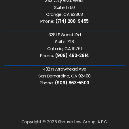
333 City Blvd. West
Suite 1750
Orange, CA 92868
Phone:
(714) 288-9455
3281 E Guasti Rd
Suite 728
Ontario, CA 91761
Phone:
(909) 483-2814
432 N Arrowhead Ave
San Bernardino, CA 92408
Phone:
(909) 863-5500
Copyright © 2026 Shouse Law Group, A.P.C.