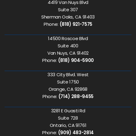
4419 Van Nuys Blvd
Suite 307
Sherman Oaks, CA 91403
Phone:
(818) 921-7575
14500 Roscoe Blvd
Suite 400
Van Nuys, CA 91402
Phone:
(818) 904-5900
333 City Blvd. West
Suite 1750
Orange, CA 92868
Phone:
(714) 288-9455
3281 E Guasti Rd
Suite 728
Ontario, CA 91761
Phone:
(909) 483-2814