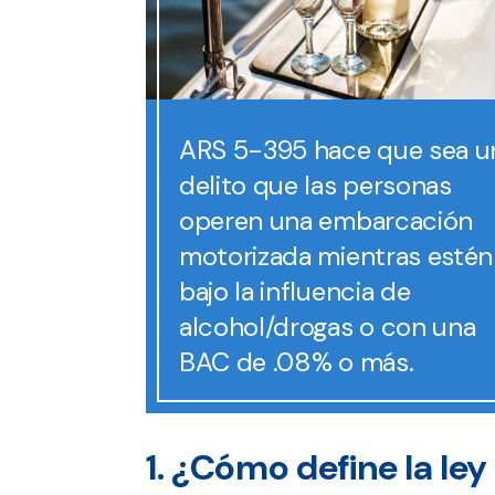
ARS 5-395 hace que sea u
delito que las personas
operen una embarcación
motorizada mientras estén
bajo la influencia de
alcohol/drogas o con una
BAC de .08% o más.
1. ¿Cómo define la le