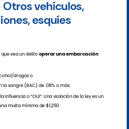
 Otros vehículos,
iones, esquíes
 que sea un delito
operar una embarcación
lcohol/drogas o
 la sangre (BAC) de .08% o más.
influencia o “OUI”. Una violación de la ley es un
una multa mínima de $1,250.