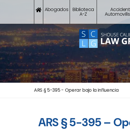
Abogados
Biblioteca
Acciden
A-Z
Automovilís
ARS § 5-395 - Operar bajo la influencia
ARS § 5-395 – Ope