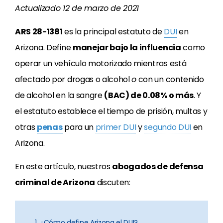
Actualizado
12 de marzo de 2021
ARS 28-1381
es la principal estatuto de
DUI
en
Arizona. Define
manejar bajo la influencia
como
operar un vehículo motorizado mientras está
afectado por drogas o alcohol
o
con un contenido
de alcohol en la sangre
(BAC) de 0.08% o más
. Y
el estatuto establece el tiempo de prisión, multas y
otras
penas
para un
primer DUI
y
segundo DUI
en
Arizona.
En este artículo, nuestros
abogados de defensa
criminal de Arizona
discuten:
1. ¿Cómo define Arizona el DUI?