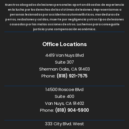
Nuestros abogados de lesiones personales aportan décadas de experiencia
en la lucha por los derechos de las víctimas de lesiones. Representamos a
personas lesionadas por accidentes automovilísticos, mordeduras de
perros, resbalones y caídas, muerte por negligencia y otros tipos de lesiones
causadas por las malas acciones de otros. Luchemos para conseguirle
justicia y una compensación económica.
Office Locations
4419 Van Nuys Blvd
Suite 307
Sherman Oaks, CA 91403
Phone:
(818) 921-7575
14500 Roscoe Blvd
Suite 400
Van Nuys, CA 91402
Phone:
(818) 904-5900
333 City Blvd. West