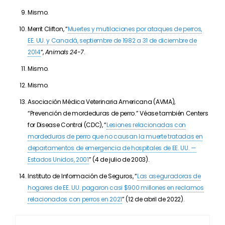
Mismo.
Merrit Clifton, “
Muertes y mutilaciones por ataques de perros,
EE. UU. y Canadá, septiembre de 1982 a 31 de diciembre de
2014
“,
Animals 24-7
.
Mismo.
Mismo.
Asociación Médica Veterinaria Americana (AVMA),
“Prevención de mordeduras de perro.” Véase también Centers
for Disease Control (CDC), “
Lesiones relacionadas con
mordeduras de perro que no causan la muerte tratadas en
departamentos de emergencia de hospitales de EE. UU. —
Estados Unidos, 2001
” (4 de julio de 2003).
Instituto de Información de Seguros, “
Las aseguradoras de
hogares de EE. UU. pagaron casi $900 millones en reclamos
relacionados con perros en 2021
” (12 de abril de 2022).