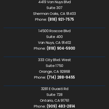
4419 Van Nuys Blvd
Suite 307
Sherman Oaks, CA 91403
Phone:
(818) 921-7575
14500 Roscoe Blvd
Suite 400
Van Nuys, CA 91402
Phone:
(818) 904-5900
333 City Blvd. West
Suite 1750
Orange, CA 92868
Phone:
(714) 288-9455
3281 E Guasti Rd
Suite 728
Ontario, CA 91761
Phone:
(909) 483-2814