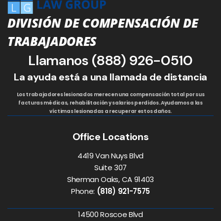
DIVISIÓN DE COMPENSACIÓN DE
TRABAJADORES
Llamanos
(888) 926-0510
La ayuda está a una llamada de distancia
Los trabajadores lesionados merecen una compensación total por sus
facturas médicas, rehabilitación y salarios perdidos. Ayudamos a las
víctimas lesionadas a recuperar estos daños.
Office Locations
4419 Van Nuys Blvd
Suite 307
Sherman Oaks, CA 91403
Phone:
(818) 921-7575
14500 Roscoe Blvd