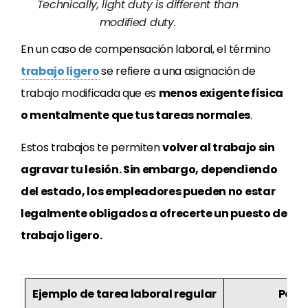
Technically, light duty is different than
modified duty.
En un caso de compensación laboral, el término
trabajo ligero
se refiere a una asignación de
trabajo modificada que es
menos exigente física
o mentalmente que tus tareas normales
.
Estos trabajos te permiten
volver al trabajo sin
agravar tu lesión. Sin embargo, dependiendo
del estado, los empleadores pueden no estar
legalmente obligados a ofrecerte un puesto de
trabajo ligero.
Ejemplo de tarea laboral regular
Posib