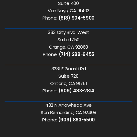
Suite 400
Van Nuys, CA 91402
Phone:
(818) 904-5900
333 City Blvd. West
Suite 1750
Orange, CA 92868
Phone:
(714) 288-9455
3281 E Guasti Rd
Suite 728
Ontario, CA 91761
Phone:
(909) 483-2814
432 N Arrowhead Ave
San Bernardino, CA 92408
Phone:
(909) 863-5500