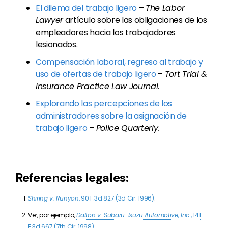
El dilema del trabajo ligero
–
The Labor
Lawyer
artículo sobre las obligaciones de los
empleadores hacia los trabajadores
lesionados.
Compensación laboral, regreso al trabajo y
uso de ofertas de trabajo ligero
–
Tort Trial &
Insurance Practice Law Journal.
Explorando las percepciones de los
administradores sobre la asignación de
trabajo ligero
–
Police Quarterly.
Referencias legales:
Shiring v. Runyon
, 90 F.3d 827 (3d Cir. 1996)
.
Ver, por ejemplo,
Dalton v. Subaru-Isuzu Automotive, Inc.
, 141
F.3d 667 (7th Cir. 1998)
.