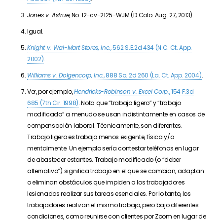
Jones v. Astrue
, No. 12-cv-2125-WJM (D.Colo. Aug. 27, 2013).
Igual.
Knight v. Wal-Mart Stores, Inc.
, 562 S.E.2d 434 (N.C. Ct. App.
2002)
.
Williams v. Dolgencorp, Inc.
, 888 So. 2d 260 (La. Ct. App. 2004)
.
Ver, por ejemplo,
Hendricks-Robinson v. Excel Corp.
, 154 F.3d
685 (7th Cir. 1998)
. Nota que “trabajo ligero” y “trabajo
modificado” a menudo se usan indistintamente en casos de
compensación laboral. Técnicamente, son diferentes.
Trabajo ligero es trabajo menos exigente, física y/o
mentalmente. Un ejemplo sería contestar teléfonos en lugar
de abastecer estantes. Trabajo modificado (o “deber
alternativo”) significa trabajo en el que se cambian, adaptan
o eliminan obstáculos que impiden a los trabajadores
lesionados realizar sus tareas esenciales. Por lo tanto, los
trabajadores realizan el mismo trabajo, pero bajo diferentes
condiciones, como reunirse con clientes por Zoom en lugar de