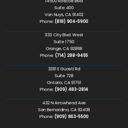
14500 Roscoe Blvd
Suite 400
Van Nuys, CA 91402
Phone:
(818) 904-5900
333 City Blvd. West
Suite 1750
Orange, CA 92868
Phone:
(714) 288-9455
3281 E Guasti Rd
Suite 728
Ontario, CA 91761
Phone:
(909) 483-2814
432 N Arrowhead Ave
San Bernardino, CA 92408
Phone:
(909) 863-5500